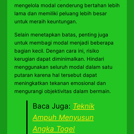
mengelola modal cenderung bertahan lebih
lama dan memiliki peluang lebih besar
untuk meraih keuntungan.
Selain menetapkan batas, penting juga
untuk membagi modal menjadi beberapa
bagian kecil. Dengan cara ini, risiko
kerugian dapat diminimalkan. Hindari
menggunakan seluruh modal dalam satu
putaran karena hal tersebut dapat
meningkatkan tekanan emosional dan
mengurangi objektivitas dalam bermain.
Baca Juga:
Teknik
Ampuh Menyusun
Angka Togel