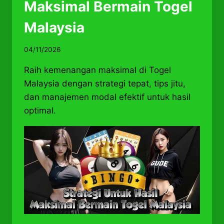
Maksimal Bermain Togel
Malaysia
04/11/2026
Raih kemenangan maksimal di Togel
Malaysia dengan strategi tepat, tips jitu,
dan manajemen modal efektif untuk hasil
optimal.