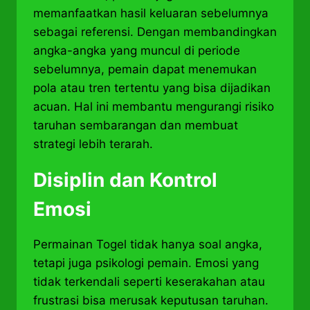
memanfaatkan hasil keluaran sebelumnya
sebagai referensi. Dengan membandingkan
angka-angka yang muncul di periode
sebelumnya, pemain dapat menemukan
pola atau tren tertentu yang bisa dijadikan
acuan. Hal ini membantu mengurangi risiko
taruhan sembarangan dan membuat
strategi lebih terarah.
Disiplin dan Kontrol
Emosi
Permainan Togel tidak hanya soal angka,
tetapi juga psikologi pemain. Emosi yang
tidak terkendali seperti keserakahan atau
frustrasi bisa merusak keputusan taruhan.