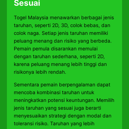
Sesuai
Togel Malaysia menawarkan berbagai jenis
taruhan, seperti 2D, 3D, colok bebas, dan
colok naga. Setiap jenis taruhan memiliki
peluang menang dan risiko yang berbeda.
Pemain pemula disarankan memulai
dengan taruhan sederhana, seperti 2D,
karena peluang menang lebih tinggi dan
risikonya lebih rendah.
Sementara pemain berpengalaman dapat
mencoba kombinasi taruhan untuk
meningkatkan potensi keuntungan. Memilih
jenis taruhan yang sesuai juga berarti
menyesuaikan strategi dengan modal dan
toleransi risiko. Taruhan yang lebih