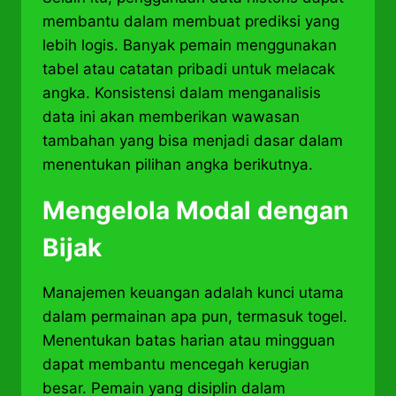
membantu dalam membuat prediksi yang
lebih logis. Banyak pemain menggunakan
tabel atau catatan pribadi untuk melacak
angka. Konsistensi dalam menganalisis
data ini akan memberikan wawasan
tambahan yang bisa menjadi dasar dalam
menentukan pilihan angka berikutnya.
Mengelola Modal dengan
Bijak
Manajemen keuangan adalah kunci utama
dalam permainan apa pun, termasuk togel.
Menentukan batas harian atau mingguan
dapat membantu mencegah kerugian
besar. Pemain yang disiplin dalam