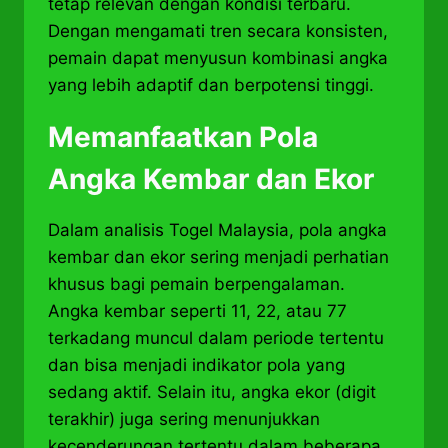
tetap relevan dengan kondisi terbaru.
Dengan mengamati tren secara konsisten,
pemain dapat menyusun kombinasi angka
yang lebih adaptif dan berpotensi tinggi.
Memanfaatkan Pola
Angka Kembar dan Ekor
Dalam analisis Togel Malaysia, pola angka
kembar dan ekor sering menjadi perhatian
khusus bagi pemain berpengalaman.
Angka kembar seperti 11, 22, atau 77
terkadang muncul dalam periode tertentu
dan bisa menjadi indikator pola yang
sedang aktif. Selain itu, angka ekor (digit
terakhir) juga sering menunjukkan
kecenderungan tertentu dalam beberapa