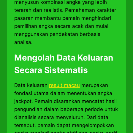
menyusun kombinasi angka yang lebih
terarah dan realistis. Pemahaman karakter
pasaran membantu pemain menghindari
pemilihan angka secara acak dan mulai
menggunakan pendekatan berbasis
analisa.
Mengolah Data Keluaran
Secara Sistematis
Data keluaran
result macau
merupakan
fondasi utama dalam menentukan angka
jackpot. Pemain disarankan mencatat hasil
pengundian dalam beberapa periode untuk
dianalisis secara menyeluruh. Dari data
tersebut, pemain dapat mengelompokkan