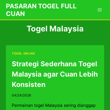
Skip
PASARAN TOGEL FULL
to
CUAN
content
Togel Malaysia
TOGEL ONLINE
Strategi Sederhana Togel
Malaysia agar Cuan Lebih
Konsisten
04/24/2026
Permainan togel Malaysia sering dianggap