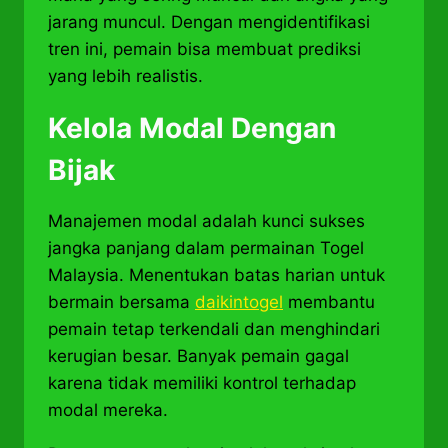
jarang muncul. Dengan mengidentifikasi
tren ini, pemain bisa membuat prediksi
yang lebih realistis.
Kelola Modal Dengan
Bijak
Manajemen modal adalah kunci sukses
jangka panjang dalam permainan Togel
Malaysia. Menentukan batas harian untuk
bermain bersama
daikintogel
membantu
pemain tetap terkendali dan menghindari
kerugian besar. Banyak pemain gagal
karena tidak memiliki kontrol terhadap
modal mereka.