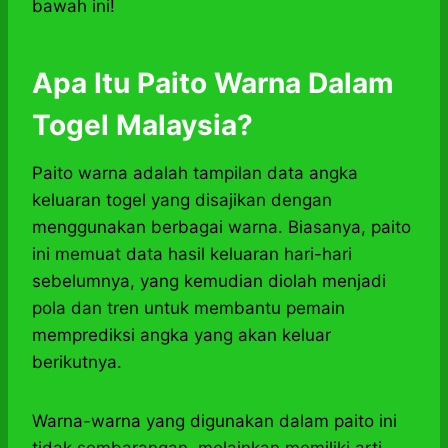
bawah ini!
Apa Itu Paito Warna Dalam
Togel Malaysia?
Paito warna adalah tampilan data angka
keluaran togel yang disajikan dengan
menggunakan berbagai warna. Biasanya, paito
ini memuat data hasil keluaran hari-hari
sebelumnya, yang kemudian diolah menjadi
pola dan tren untuk membantu pemain
memprediksi angka yang akan keluar
berikutnya.
Warna-warna yang digunakan dalam paito ini