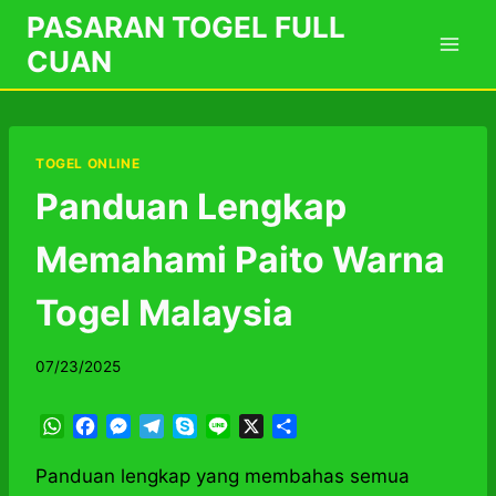
Skip
PASARAN TOGEL FULL
to
CUAN
content
TOGEL ONLINE
Panduan Lengkap
Memahami Paito Warna
Togel Malaysia
07/23/2025
W
F
M
T
S
L
X
S
h
a
e
e
k
i
h
a
c
s
l
y
n
a
Panduan lengkap yang membahas semua