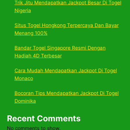
Trik Jitu Mendapatkan Jackpot Besar Di Togel
Nigeria
Situs Togel Hongkong Terpercaya Dan Bayar
Menang 100%
Bandar Togel Singapore Resmi Dengan
Hadiah 4D Terbesar
Cara Mudah Mendapatkan Jackpot Di Togel
Monaco
Bocoran Tips Mendapatkan Jackpot Di Togel
Dominika
Recent Comments
No comments to show.