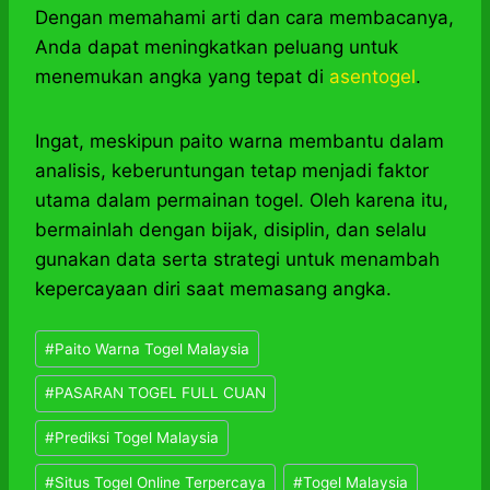
Dengan memahami arti dan cara membacanya,
Anda dapat meningkatkan peluang untuk
menemukan angka yang tepat di
asentogel
.
Ingat, meskipun paito warna membantu dalam
analisis, keberuntungan tetap menjadi faktor
utama dalam permainan togel. Oleh karena itu,
bermainlah dengan bijak, disiplin, dan selalu
gunakan data serta strategi untuk menambah
kepercayaan diri saat memasang angka.
Post
#
Paito Warna Togel Malaysia
Tags:
#
PASARAN TOGEL FULL CUAN
#
Prediksi Togel Malaysia
#
Situs Togel Online Terpercaya
#
Togel Malaysia