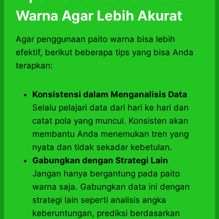
Warna Agar Lebih Akurat
Agar penggunaan paito warna bisa lebih
efektif, berikut beberapa tips yang bisa Anda
terapkan:
Konsistensi dalam Menganalisis Data
Selalu pelajari data dari hari ke hari dan
catat pola yang muncul. Konsisten akan
membantu Anda menemukan tren yang
nyata dan tidak sekadar kebetulan.
Gabungkan dengan Strategi Lain
Jangan hanya bergantung pada paito
warna saja. Gabungkan data ini dengan
strategi lain seperti analisis angka
keberuntungan, prediksi berdasarkan