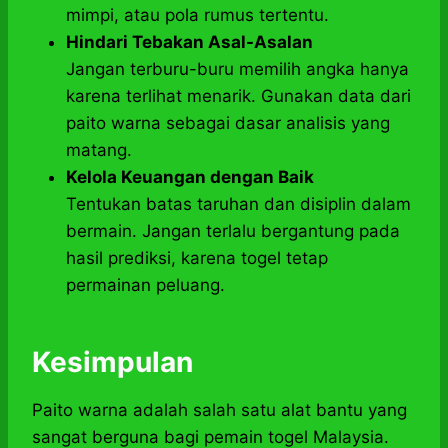
mimpi, atau pola rumus tertentu.
Hindari Tebakan Asal-Asalan
Jangan terburu-buru memilih angka hanya
karena terlihat menarik. Gunakan data dari
paito warna sebagai dasar analisis yang
matang.
Kelola Keuangan dengan Baik
Tentukan batas taruhan dan disiplin dalam
bermain. Jangan terlalu bergantung pada
hasil prediksi, karena togel tetap
permainan peluang.
Kesimpulan
Paito warna adalah salah satu alat bantu yang
sangat berguna bagi pemain togel Malaysia.