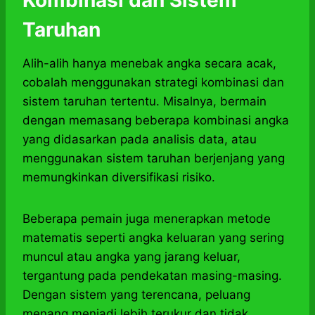
Kombinasi dan Sistem
Taruhan
Alih-alih hanya menebak angka secara acak,
cobalah menggunakan strategi kombinasi dan
sistem taruhan tertentu. Misalnya, bermain
dengan memasang beberapa kombinasi angka
yang didasarkan pada analisis data, atau
menggunakan sistem taruhan berjenjang yang
memungkinkan diversifikasi risiko.
Beberapa pemain juga menerapkan metode
matematis seperti angka keluaran yang sering
muncul atau angka yang jarang keluar,
tergantung pada pendekatan masing-masing.
Dengan sistem yang terencana, peluang
menang menjadi lebih terukur dan tidak