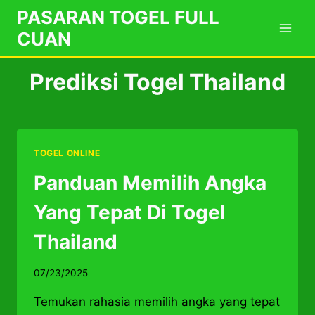
Skip
PASARAN TOGEL FULL
to
CUAN
content
Prediksi Togel Thailand
TOGEL ONLINE
Panduan Memilih Angka
Yang Tepat Di Togel
Thailand
07/23/2025
Temukan rahasia memilih angka yang tepat