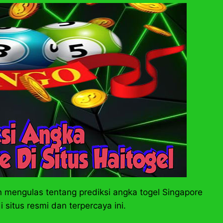
 mengulas tentang prediksi angka togel Singapore
 situs resmi dan terpercaya ini.