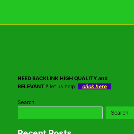
NEED BACKLINK HIGH QUALITY and
RELEVANT ?
let us help.
click here
Search
Search
Recent Posts