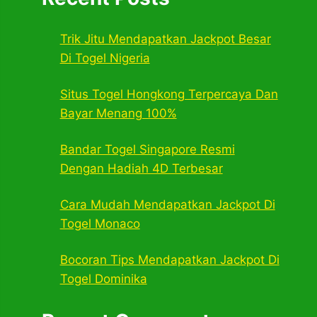
Trik Jitu Mendapatkan Jackpot Besar
Di Togel Nigeria
Situs Togel Hongkong Terpercaya Dan
Bayar Menang 100%
Bandar Togel Singapore Resmi
Dengan Hadiah 4D Terbesar
Cara Mudah Mendapatkan Jackpot Di
Togel Monaco
Bocoran Tips Mendapatkan Jackpot Di
Togel Dominika