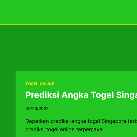
Skip
to
content
TOGEL ONLINE
Prediksi Angka Togel Singa
05/29/2025
Dapatkan prediksi angka togel Singapore terb
prediksi togel online terpercaya.