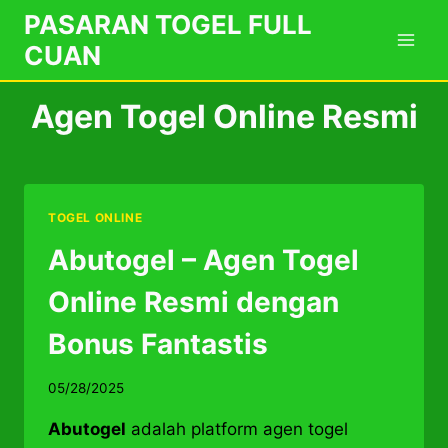
Skip
PASARAN TOGEL FULL
to
CUAN
content
Agen Togel Online Resmi
TOGEL ONLINE
Abutogel – Agen Togel
Online Resmi dengan
Bonus Fantastis
05/28/2025
Abutogel
adalah platform agen togel